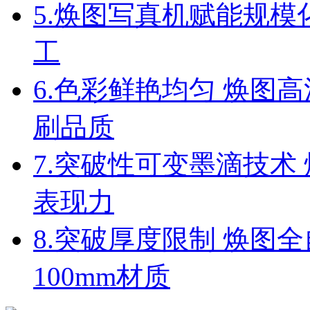
5.
焕图写真机赋能规模
工
6.
色彩鲜艳均匀 焕图高
刷品质
7.
突破性可变墨滴技术 
表现力
8.
突破厚度限制 焕图全
100mm材质