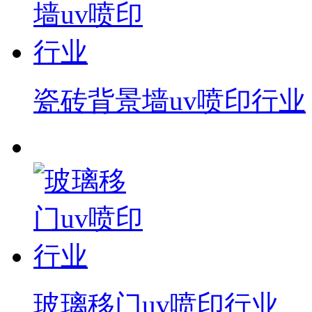
瓷砖背景墙uv喷印行业
玻璃移门uv喷印行业