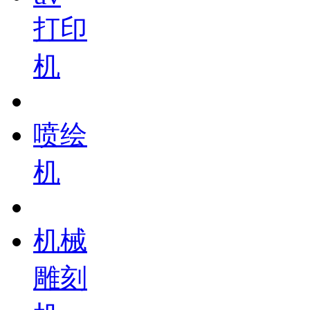
打印
机
喷绘
机
机械
雕刻