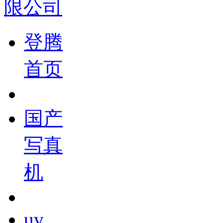
登腾
首页
国产
写真
机
uv