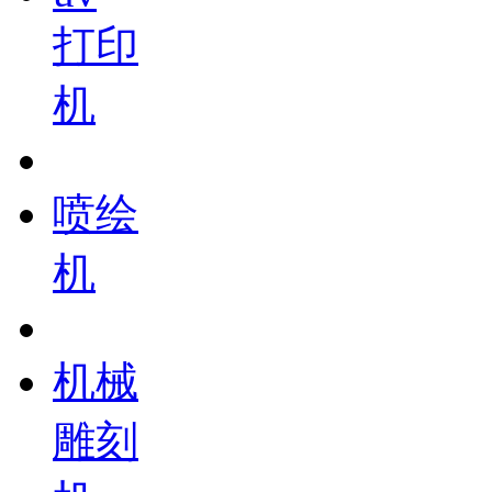
打印
机
喷绘
机
机械
雕刻