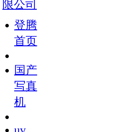
登腾
首页
国产
写真
机
uv