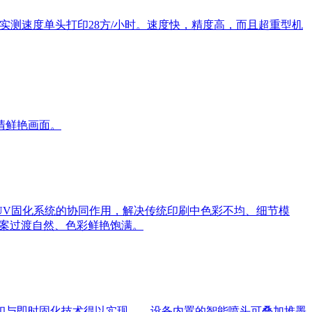
，实测速度单头打印28方/小时。速度快，精度高，而且超重型机
清鲜艳画面。
UV固化系统的协同作用，解决传统印刷中色彩不均、细节模
图案过渡自然、色彩鲜艳饱满。
印与即时固化技术得以实现——设备内置的智能喷头可叠加堆墨