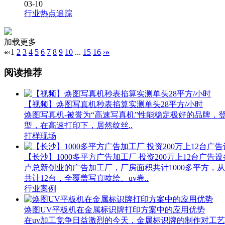
03-10
行业热点追踪
加载更多
«
‹
1
2
3
4
5
6
7
8
9
10
...
15
16
›
»
阅读推荐
【视频】焕图写真机秒表掐算实测单头28平方/小时
焕图写真机-被誉为“高速写真机”性能稳定极好的品牌，登
型，在高速打印下，居然纹丝..
打样现场
【长沙】1000多平方广告加工厂 投资200万上12台广告设
卢总新创业的广告加工厂，厂房面积共计1000多平方
共计12台，全覆盖写真喷绘、uv卷..
行业案例
焕图UV平板机在金属标识牌打印方案中的应用优势
在uv加工竞争日益激烈的今天，金属标识牌的制作对工