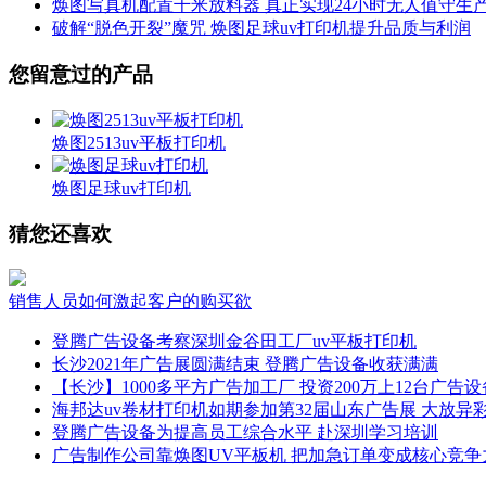
焕图写真机配置千米放料器 真正实现24小时无人值守生
破解“脱色开裂”魔咒 焕图足球uv打印机提升品质与利润
您留意过的产品
焕图2513uv平板打印机
焕图足球uv打印机
猜您还喜欢
销售人员如何激起客户的购买欲
登腾广告设备考察深圳金谷田工厂uv平板打印机
长沙2021年广告展圆满结束 登腾广告设备收获满满
【长沙】1000多平方广告加工厂 投资200万上12台广告设
海邦达uv卷材打印机如期参加第32届山东广告展 大放异
登腾广告设备为提高员工综合水平 赴深圳学习培训
广告制作公司靠焕图UV平板机 把加急订单变成核心竞争