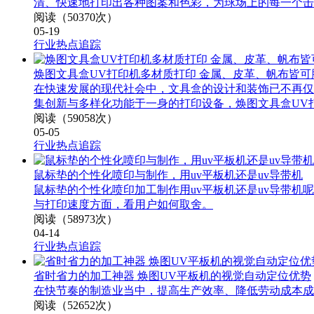
清、快速地打印出各种图案和色彩，为球场上的每一个击
阅读（50370次）
05-19
行业热点追踪
焕图文具盒UV打印机多材质打印 金属、皮革、帆布皆可
在快速发展的现代社会中，文具盒的设计和装饰已不再仅
集创新与多样化功能于一身的打印设备，焕图文具盒UV
阅读（59058次）
05-05
行业热点追踪
鼠标垫的个性化喷印与制作，用uv平板机还是uv导带机
鼠标垫的个性化喷印加工制作用uv平板机还是uv导带机
与打印速度方面，看用户如何取舍。
阅读（58973次）
04-14
行业热点追踪
省时省力的加工神器 焕图UV平板机的视觉自动定位优势
在快节奏的制造业当中，提高生产效率、降低劳动成本成
阅读（52652次）