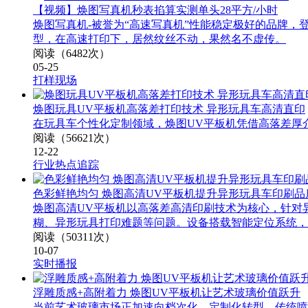
【视频】焕图写真机秒表掐算实测单头28平方/小时
焕图写真机-被誉为“高速写真机”性能稳定极好的品牌，登
型，在高速打印下，居然纹丝不动，果然名不虚传。
阅读（6482次）
05-25
打样现场
焕图玩具UV平板机高落差打印技术 异形玩具车高清直印
在玩具车个性化定制领域，焕图UV平板机凭借高落差厚
阅读（56621次）
12-22
行业热点追踪
色彩鲜艳均匀 焕图高清UV平板机提升异形玩具车印刷品
焕图高清UV平板机以高落差高清印刷技术为核心，针对
糊、异形玩具打印难题等问题。设备搭载智能定位系统，
阅读（50311次）
10-07
实时播报
浮雕质感+高附着力 焕图UV平板机让艺术玻璃价值跃升
当前艺术玻璃市场正加速向档次化、定制化转型，传统喷