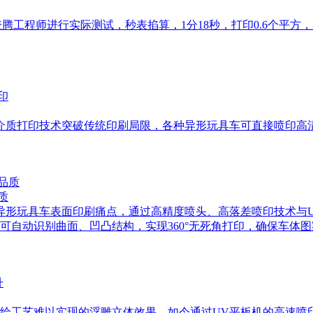
腾工程师进行实际测试，秒表掐算，1分18秒，打印0.6个平方
介质打印技术突破传统印刷局限，各种异形玩具车可直接喷印高
质
异形玩具车表面印刷痛点，通过高精度喷头、高落差喷印技术与
可自动识别曲面、凹凸结构，实现360°无死角打印，确保车体
绘工艺难以实现的浮雕立体效果，如今通过UV平板机的高速喷