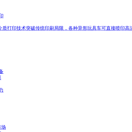
介质打印技术突破传统印刷局限，各种异形玩具车可直接喷印高
备
彩
力
市场