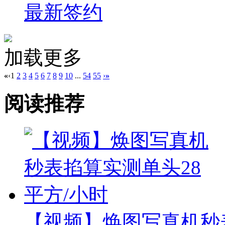
最新签约
加载更多
«
‹
1
2
3
4
5
6
7
8
9
10
...
54
55
›
»
阅读推荐
【视频】焕图写真机秒表