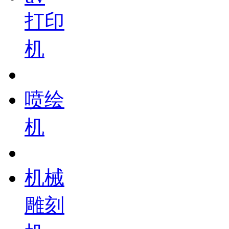
打印
机
喷绘
机
机械
雕刻