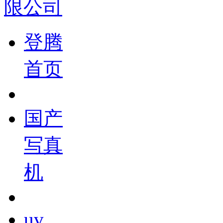
登腾
首页
国产
写真
机
uv