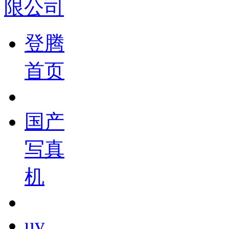
登腾
首页
国产
写真
机
uv