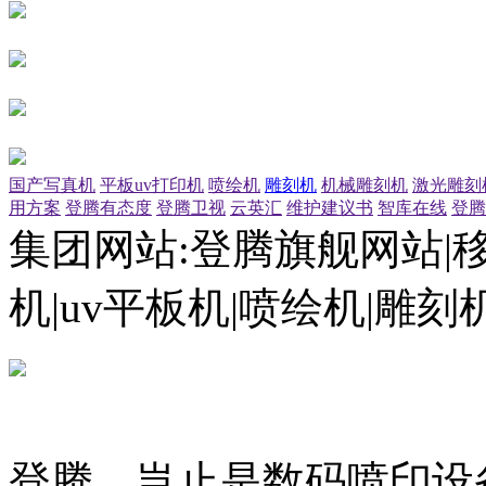
国产写真机
平板uv打印机
喷绘机
雕刻机
机械雕刻机
激光雕刻
用方案
登腾有态度
登腾卫视
云英汇
维护建议书
智库在线
登腾
集团网站:登腾旗舰网站|
机|uv平板机|喷绘机|雕
登腾，岂止是数码喷印设