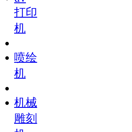
打印
机
喷绘
机
机械
雕刻