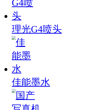
理光G4喷头
佳能墨水