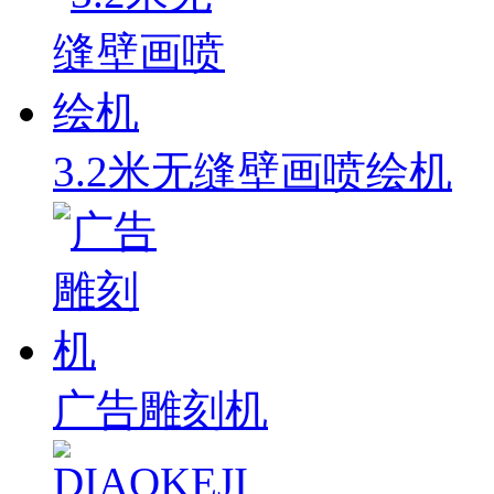
3.2米无缝壁画喷绘机
广告雕刻机