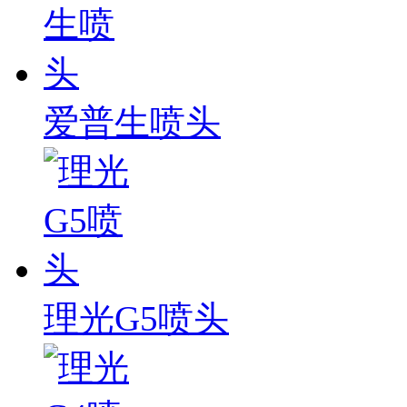
爱普生喷头
理光G5喷头