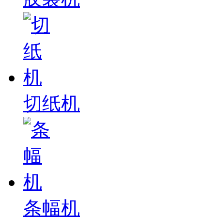
切纸机
条幅机