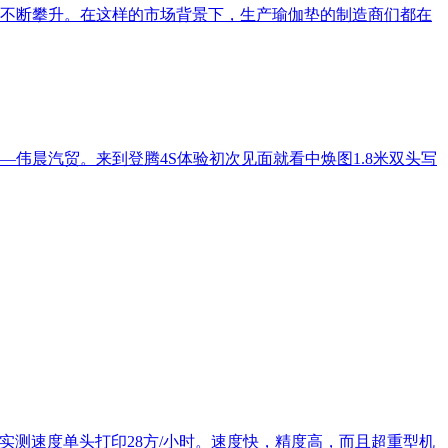
不断攀升。在这样的市场背景下，生产瑜伽垫的制造商们都在
伟晨汽贸。来到登腾4S体验初次见面就看中焕图1.8米双头写
，实测速度单头打印28方/小时。速度快，精度高，而且超重型机