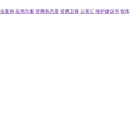
业案例
应用方案
登腾有态度
登腾卫视
云英汇
维护建议书
智库