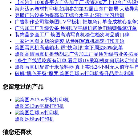
【长沙】1000多平方广告加工厂 投资200万上12台广告设
海邦达uv卷材打印机如期参加第32届山东广告展 大放异
登腾广告设备为提高员工综合水平 赴深圳学习培训
广告制作公司靠焕图UV平板机 把加急订单变成核心竞争
广告加工厂升级设备 焕图UV平板机帮他们稳赚每笔订单
装饰晶瓷画工厂 焕图高清写真机稳住档次与品质口碑
一家社区图文店的逆袭 从焕图写真机高速打印开始
焕图写真机高速输出 帮“快印邦”拿下周边80%急单
焕图高清写真机推动胡总广告加工厂品质升级与业务拓展
1条生产线通吃所有订单 看足球UV彩印机如何玩转定制
焕图写真机配置千米放料器 真正实现24小时无人值守生
破解“脱色开裂”魔咒 焕图足球uv打印机提升品质与利润
您留意过的产品
焕图2513uv平板打印机
焕图足球uv打印机
猜您还喜欢