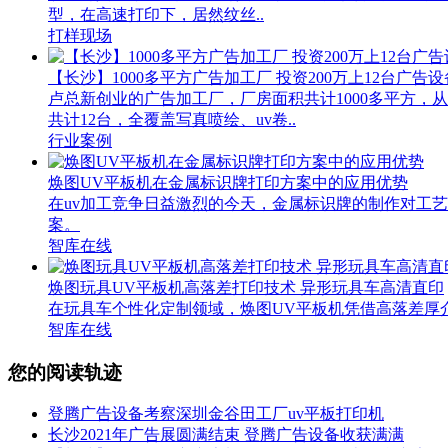
型，在高速打印下，居然纹丝..
打样现场
【长沙】1000多平方广告加工厂 投资200万上12台广告设
卢总新创业的广告加工厂，厂房面积共计1000多平方
共计12台，全覆盖写真喷绘、uv卷..
行业案例
焕图UV平板机在金属标识牌打印方案中的应用优势
在uv加工竞争日益激烈的今天，金属标识牌的制作对工
案。
智库在线
焕图玩具UV平板机高落差打印技术 异形玩具车高清直印
在玩具车个性化定制领域，焕图UV平板机凭借高落差厚
智库在线
您的阅读轨迹
登腾广告设备考察深圳金谷田工厂uv平板打印机
长沙2021年广告展圆满结束 登腾广告设备收获满满