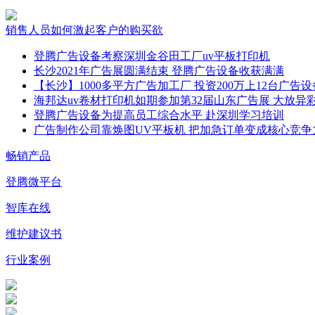
销售人员如何激起客户的购买欲
登腾广告设备考察深圳金谷田工厂uv平板打印机
长沙2021年广告展圆满结束 登腾广告设备收获满满
【长沙】1000多平方广告加工厂 投资200万上12台广告设
海邦达uv卷材打印机如期参加第32届山东广告展 大放异
登腾广告设备为提高员工综合水平 赴深圳学习培训
广告制作公司靠焕图UV平板机 把加急订单变成核心竞争
畅销产品
登腾微平台
智库在线
维护建议书
行业案例