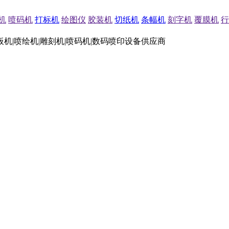
机
喷码机
打标机
绘图仪
胶装机
切纸机
条幅机
刻字机
覆膜机
行
板机|喷绘机|雕刻机|喷码机|数码喷印设备供应商