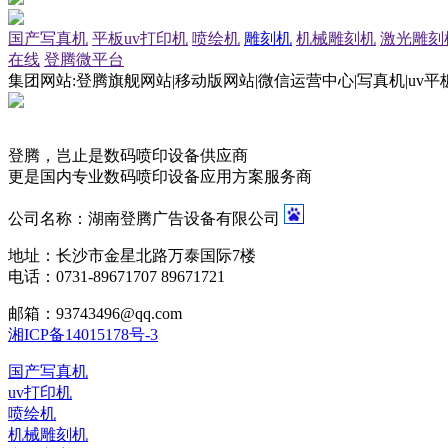
国产写真机
平板uv打印机
喷绘机
雕刻机
机械雕刻机
激光雕刻
在线
登腾微平台
集团网站:登腾旗舰网站|移动版网站|微信运营中心|写真机|uv平
登腾，岂止是数码喷印设备供应商
更是国内专业数码喷印设备应用方案服务商
公司名称：湖南登腾广告设备有限公司
地址：长沙市金星北路万泰国际7楼
电话：0731-89671707 89671721
邮箱：93743496@qq.com
湘ICP备14015178号-3
国产写真机
uv打印机
喷绘机
机械雕刻机