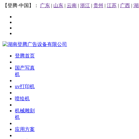
【登腾·中国】：
广东
|
山东
|
云南
|
浙江
|
贵州
|
江苏
|
广西
|
湖
登腾首页
国产写真
机
uv打印机
喷绘机
机械雕刻
机
应用方案