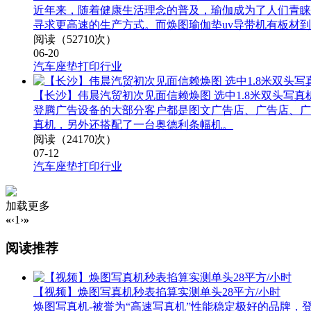
近年来，随着健康生活理念的普及，瑜伽成为了人们青睐
寻求更高速的生产方式。而焕图瑜伽垫uv导带机有板材
阅读（52710次）
06-20
汽车座垫打印行业
【长沙】伟晨汽贸初次见面信赖焕图 选中1.8米双头写真
登腾广告设备的大部分客户都是图文广告店、广告店、广
真机，另外还搭配了一台奥德利条幅机。
阅读（24170次）
07-12
汽车座垫打印行业
加载更多
«
‹
1
›
»
阅读推荐
【视频】焕图写真机秒表掐算实测单头28平方/小时
焕图写真机-被誉为“高速写真机”性能稳定极好的品牌，登