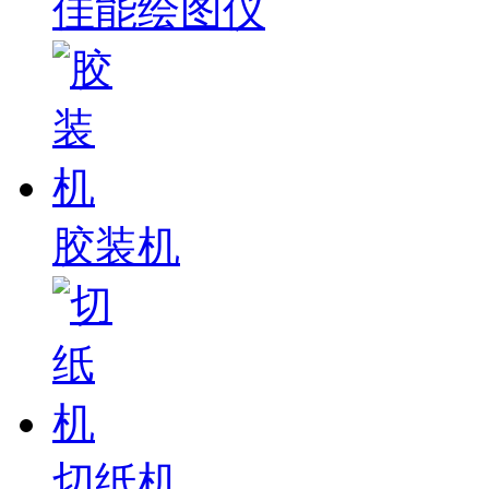
佳能绘图仪
胶装机
切纸机