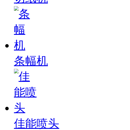
条幅机
佳能喷头