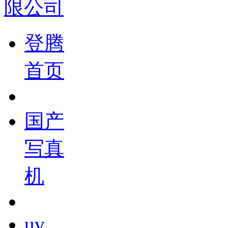
登腾
首页
国产
写真
机
uv