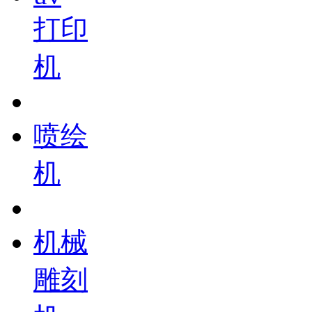
打印
机
喷绘
机
机械
雕刻