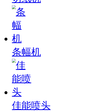
条幅机
佳能喷头