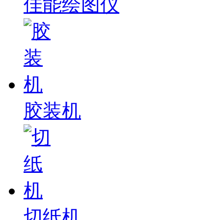
佳能绘图仪
胶装机
切纸机