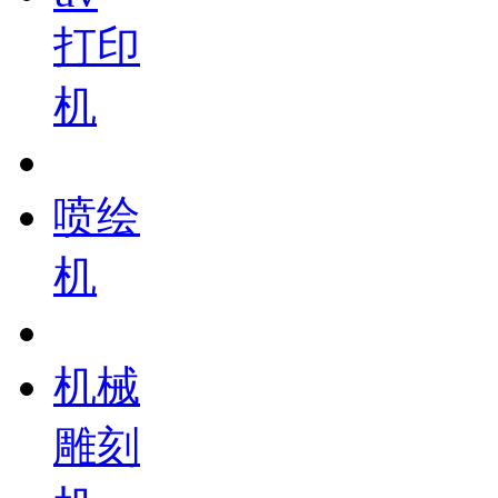
打印
机
喷绘
机
机械
雕刻