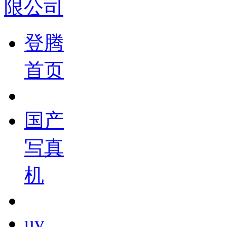
登腾
首页
国产
写真
机
uv