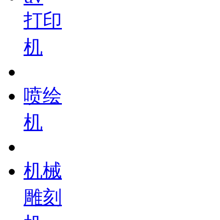
打印
机
喷绘
机
机械
雕刻