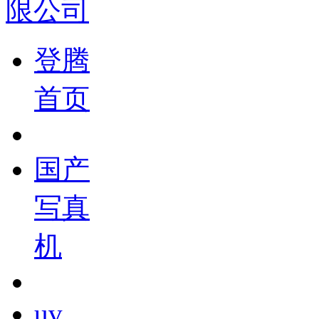
登腾
首页
国产
写真
机
uv