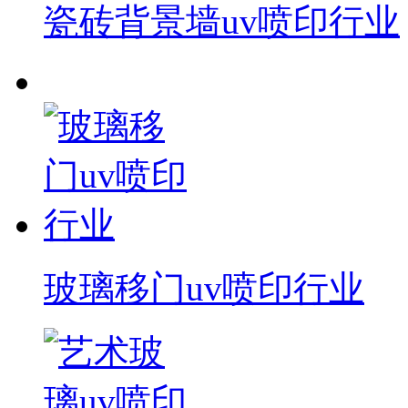
瓷砖背景墙uv喷印行业
玻璃移门uv喷印行业