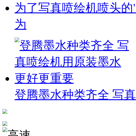
为了写真喷绘机喷头的"
为
登腾墨水种类齐全 写