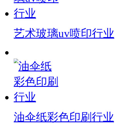
艺术玻璃uv喷印行业
油伞纸彩色印刷行业