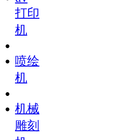
打印
机
喷绘
机
机械
雕刻