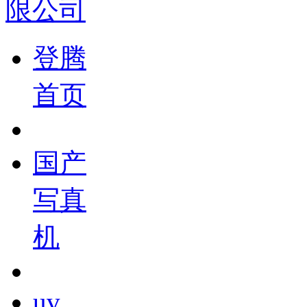
登腾
首页
国产
写真
机
uv