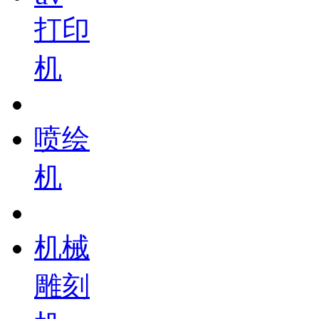
打印
机
喷绘
机
机械
雕刻