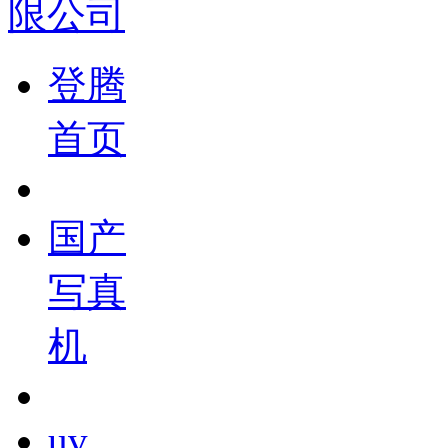
登腾
首页
国产
写真
机
uv